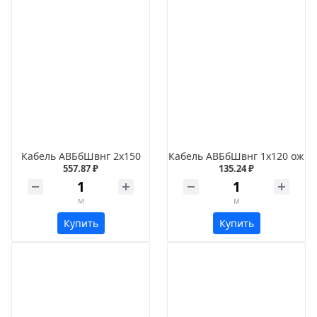
Кабель АВБбШвнг 2х150
Кабель АВБбШвнг 1х120 ож
557.87 ₽
135.24 ₽
м
м
Купить
Купить