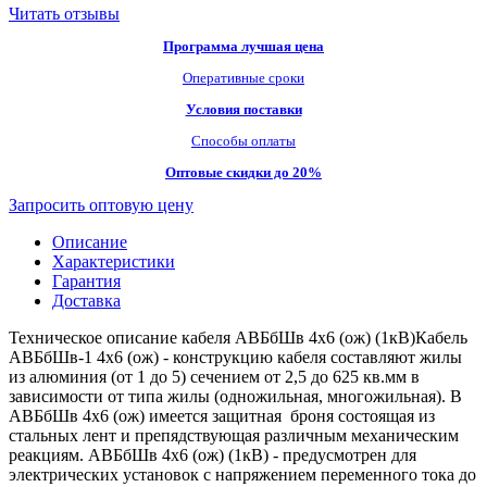
Читать отзывы
Программа лучшая цена
Оперативные сроки
Условия поставки
Способы оплаты
Оптовые скидки до 20%
Запросить оптовую цену
Описание
Характеристики
Гарантия
Доставка
Техническое описание кабеля АВБбШв 4х6 (ож) (1кВ)Кабель
АВБбШв-1 4х6 (ож) - конструкцию кабеля составляют жилы
из алюминия (от 1 до 5) сечением от 2,5 до 625 кв.мм в
зависимости от типа жилы (одножильная, многожильная). В
АВБбШв 4х6 (ож) имеется защитная броня состоящая из
стальных лент и препядствующая различным механическим
реакциям. АВБбШв 4х6 (ож) (1кВ) - предусмотрен для
электрических установок с напряжением переменного тока до