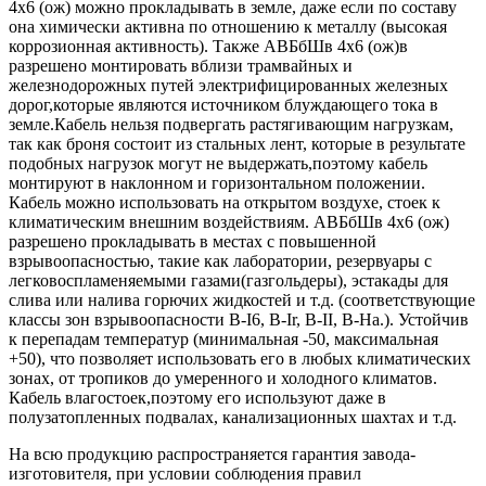
4х6 (ож) можно прокладывать в земле, даже если по составу
она химически активна по отношению к металлу (высокая
коррозионная активность). Также АВБбШв 4х6 (ож)в
разрешено монтировать вблизи трамвайных и
железнодорожных путей электрифицированных железных
дорог,которые являются источником блуждающего тока в
земле.Кабель нельзя подвергать растягивающим нагрузкам,
так как броня состоит из стальных лент, которые в результате
подобных нагрузок могут не выдержать,поэтому кабель
монтируют в наклонном и горизонтальном положении.
Кабель можно использовать на открытом воздухе, стоек к
климатическим внешним воздействиям. АВБбШв 4х6 (ож)
разрешено прокладывать в местах с повышенной
взрывоопасностью, такие как лаборатории, резервуары с
легковоспламеняемыми газами(газгольдеры), эстакады для
слива или налива горючих жидкостей и т.д. (соответствующие
классы зон взрывоопасности B-I6, B-Ir, B-II, В-На.). Устойчив
к перепадам температур (минимальная -50, максимальная
+50), что позволяет использовать его в любых климатических
зонах, от тропиков до умеренного и холодного климатов.
Кабель влагостоек,поэтому его используют даже в
полузатопленных подвалах, канализационных шахтах и т.д.
На всю продукцию распространяется гарантия завода-
изготовителя, при условии соблюдения правил