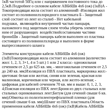
1кВ частотой 50Гц или с напряжением постоянного тока до
2,5кВ.Подробнее о силовом кабеле АВБбШв 4х6 (ож) (1кВ)А -
Токопроводящая жила состоит из алюминияВ -Изоляция жил
состоит из поливинилхлоридного пластиката Б - Защитный
слой состоит из лент из сталиб - Нет кабельной
подушки, являющейся внутренней частью панцыря,
наложеного под защитным слоем чтобы уберечь элемент под
ним от разрушающих воздействийсоставными частями
брониШв - Защитный панцирь кабеля выполнен из пластика
состоящего из поливинилхлорида и выполнен в форме
выпрессованного шланга
Элементы конструкции кабеля АВБбШв 4х6 (ож)
(1кВ)Токопроводящая жила состоит из алюминия (количество
жил: 1, 2, 3, 3+1, 4 и 5 шт.) 1 или 2 класса:- одножильная
сечением от 2,5 до 625 кв. мм, - многожильная сечением от 2,5
до 240 кв. мм;Изоляция из ПВХ пластиката, маркировка жил:-
цветовая: белая или желтая, синяя или зеленая, красная или
малиновая, коричневая или черная, или желто-зеленая; -
цифровая для кабелей сечением 70 кв. мм и выше: 0, 1, 2, 3,
4;Поясная изоляция из ПВХ лент;Броня из двух стальных или
стальных оцинкованных лент;Битум (для сечений свыше 6 кв.
мм);Обмотка из полиэтилентерефталатной пленки (для
сечений свыше 6 кв. мм);Шланг из ПВХ пластиката.Область
применения кабеля АВБбШв 4х6 (ож) (1кВ)Кабель АВБбШв