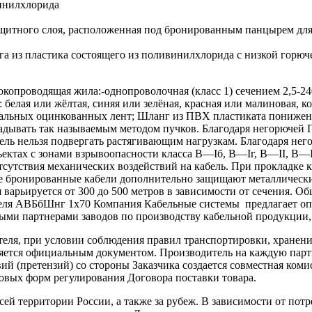
ивинилхлорида
ащитного слоя, расположенная под бронированным панцырем для
а из пластика состоящего из поливинилхлорида с низкой горюч
роводящая жила:-однопроволочная (класс 1) сечением 2,5-240 
белая или жёлтая, синяя или зелёная, красная или малиновая, к
из стальных оцинкованных лент; Шланг из ПВХ пластиката пони
ывать так называемым методом пучков. Благодаря негорючей П
бель нельзя подвергать растягивающим нагрузкам. Благодаря н
ектах с зонами взрывоопасности класса B—Iб, B—Iг, В—II, В—II
отсутствия механических воздействий на кабель. При прокладке
ые бронированные кабели дополнительно защищают металлическ
арьируется от 300 до 500 метров в зависимости от сечения. Общ
абеля АВБбШнг 1х70 Компания Кабельные системы предлагает о
ми партнерами заводов по производству кабельной продукции, 
теля, при условии соблюдения правил транспортировки, хранени
ляется официальным документом. Производитель на каждую парти
й (претензий) со стороны Заказчика создается совместная коми
овых форм регулирования Договора поставки товара.
ей территории России, а также за рубеж. В зависимости от потр