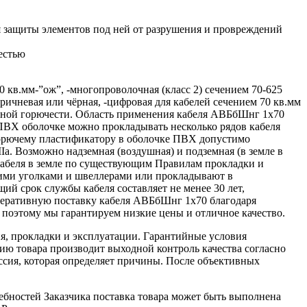
 защиты элементов под ней от разрушения и провреждений
естью
кв.мм-”ож”, -многопроволочная (класс 2) сечением 70-625
оричневая или чёрная, -цифровая для кабелей сечением 70 кв.мм
женной горючести. Область применения кабеля АВБбШнг 1х70
ВХ оболочке можно прокладывать несколько рядов кабеля
егорючему пластификатору в оболочке ПВХ допустимо
а. Возможно надземная (воздушная) и подземная (в земле в
 кабеля в земле по существующим Правилам прокладки и
ими уголками и швеллерами или прокладывают в
ий срок службы кабеля составляет не менее 30 лет,
перативную поставку кабеля АВБбШнг 1х70 благодаря
поэтому мы гарантируем низкие цены и отличное качество.
я, прокладки и эксплуатации. Гарантийные условия
ю товара производит выходной контроль качества согласно
ссия, которая определяет причины. После объективных
ебностей Заказчика поставка товара может быть выполнена