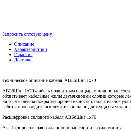
Запросить оптовую цену
Описание
Характеристики
Гарантия
Доставка
Техническое описание кабеля АВБбШнг 1х70
АВБбШнг 1х70 -кабель с защитным панцырем полностью состоя
обхватывает кабельные жилы двумя своими слоями которые лежа
на то, что ленты покрытые броней выносят относительное уд
работы производить исключительно на не движущихся установк
Расшифровка силового кабеля АВБбШнг 1х70
А - Токопроводящая жила полностью состоит из алюминия