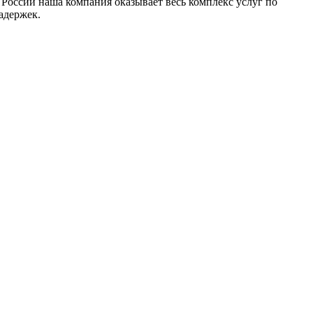
 России наша компания оказывает весь комплекс услуг по
адержек.