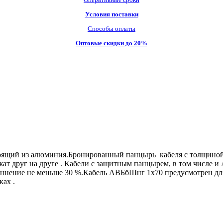
Условия поставки
Способы оплаты
Оптовые скидки до 20%
щий из алюминия.Бронированный панцырь кабеля с толщиной 0.
т друг на друге . Кабели с защитным панцырем, в том числе и 
линнение не меньше 30 %.Кабель АВБбШнг 1х70 предусмотрен д
ах .