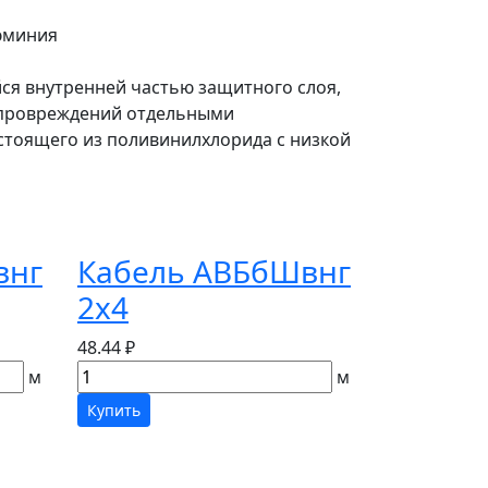
юминия
йся внутренней частью защитного слоя,
 провреждений отдельными
стоящего из поливинилхлорида с низкой
внг
Кабель АВБбШвнг
2х4
48.44 ₽
м
м
Купить