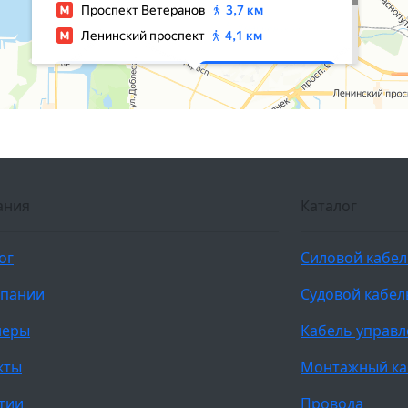
ания
Каталог
ог
Силовой кабе
мпании
Судовой кабел
неры
Кабель управ
кты
Монтажный ка
тии
Провода