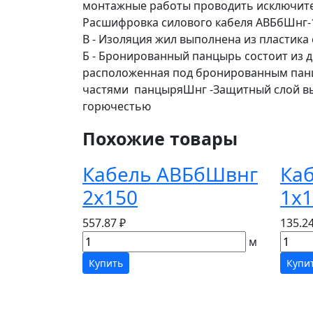
монтажные работы проводить исключител
Расшифровка силового кабеля АВБбШнг-
В - Изоляция жил выполнена из пластик
Б - Бронированный панцырь состоит из д
расположенная под бронированным панц
частями панцыряШнг -Защитный слой вып
горючестью
Похожие товары
Кабель АВБбШвнг
Ка
2х150
1х1
557.87 ₽
135.24
м
Купить
Купи