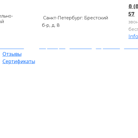
8 (
57
льно-
Санкт-Петербург: Брестский
ой
зво
б-р, д. 8
бес
Inf
компании
Партнеры
Объекты
Гарантии
Оплат
Отзывы
Сертификаты