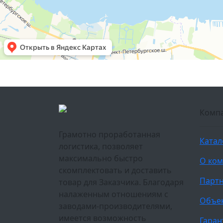
Комп
Грамотно проработанная
Катал
логистика, позволяет
максимально быстро
О ко
скомплектовать и доставить
Парт
товар для Заказчика. Благодаря
налаженным отношениям с
Объе
заводами-производителями,
имеется возможность
Гаран