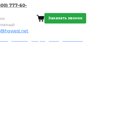
800) 777-60-
Заказать звонок
нок
платный
o@hgwest.net
а и доставка
Акции
Блог
Контакты