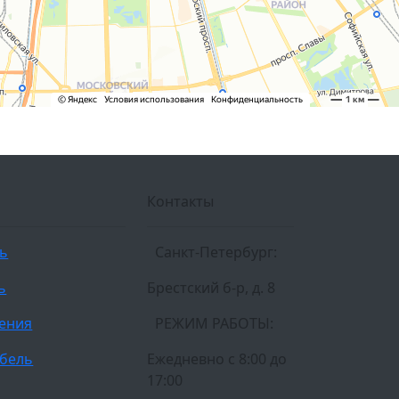
Контакты
ль
Санкт-Петербург:
ь
Брестский б-р, д. 8
ления
РЕЖИМ РАБОТЫ:
бель
Ежедневно c 8:00 до
17:00