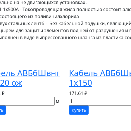
ьно на не двигающихся установках .
1 1х500А - Токопроводящая жила полностью состоит ал
а состоящего из поливинилхлорида
вух стальных лентб - Без кабельной подушки, являющи
ырем для защиты элементов под ней от разрушения и
олнен в виде выпрессованного шланга из пластика со
бель АВБбШвнг
Кабель АВБбШ
20 ож
1х150
 ₽
171.61 ₽
м
ть
Купить