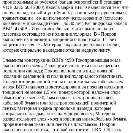
производимым за рубежом (западноевропейский стандарт
VDE 0276-603-2000).Кабель марки ВВГЭ выделяется тем, что
он очень надежный и устойчив к различным разрушениям и
травматизации и к длительному использованию (согласно
заявлениям производителей - до 30 лет).Расшифровка кабеля
ВВГэ 4х50В - Изоляция кабельных жил выполнена из
пластика состоящего из поливинилхлорида. В - Покров
выполнен из поливинилхлоридного пластиката. Г - Без
защитного слоя. Э - Материал экрана-проволоки из меди,
которые спирально накладываются на медную ленту.
Элементы конструкции ВВГэ 4х50 Токопроводящая жила
выполнена из меди; Изоляция из пластика состоящего из
поливинилхлорида; Покров выполнен в виде поясной
изоляции сделанной из поливинилхлоридного пластиката.
Поверх изолированной жилы в одножильных кабелях всех
марок ВВГэ наложена экструдированная поясная изоляция
толщиной не менее 1,5 мм, поверх которой наложен слой
обмоткой не менее 0,2 мм из лент электропроводящей
кабельной бумаги или электропроводящей полимерной
ленты; Материал экрана-проволоки из меди, которые
спирально накладываются на медную ленту.; Материал
разделительного слоя - крепированная или кабельная бумага,
прорезиненная ткань или лента из пластмассы; Покров
выполнен из пластика, который состоит из ПВХ. Область