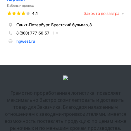
Грамотно проработанная логистика, позволяет
максимально быстро скомплектовать и доставить
товар для Заказчика. Благодаря налаженным
отношениям с заводами-производителями, имеется
возможность поставлять продукцию по ценам ниже
рыночных и по меньшим срокам производства.