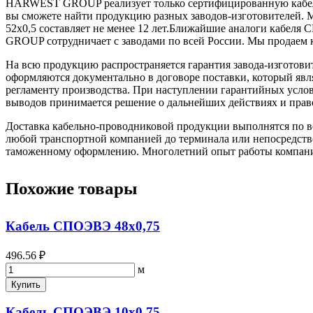
HARWEST GROUP реализует только сертифицированную кабельн
вы сможете найти продукцию разных заводов-изготовителей. 
52х0,5 составляет не менее 12 лет.Ближайшие аналоги каб
GROUP сотрудничает с заводами по всей России. Мы продаем 
На всю продукцию распространяется гарантия завода-изготови
оформляются документально в договоре поставки, который яв
регламенту производства. При наступлении гарантийных услови
выводов принимается решение о дальнейших действиях и прав
Доставка кабельно-проводниковой продукции выполнятся по вс
любой транспортной компанией до терминала или непосредстве
таможенному оформлению. Многолетний опыт работы компании 
Похожие товары
Кабель СПОЭВЭ 48х0,75
496.56 ₽
м
Купить
Кабель СПОЭВЭ 10х0,75