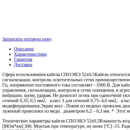
Запросить оптовую цену
Описание
Характеристики
Гарантия
Доставка
Сфера использования кабеля СПОЭВЭ 52х0,5Кабель относится
сигнализации, контроля, осветительных сетях преимущественн
Гц, напряжение постоянного тока составляет - 1000 В. Для ка
управления, сигнализации, контроля в сетях освещения, в агр
вибрации, шуму, ударам. Не разносит огонь при одиночной у
сечений 0,35; 0,5 мм2, класс 3 для сечений 0,75- 4,0 мм2, кл
модифицирования.Экран жил - Повив из медных проволок диаме
луженый проволоки из меди. диаметром 0,2 – 0,3 мм. * Этот м
Технические параметры кабеля СПОЭВЭ 52х0,5Влажность воздух
[МОм*км] 300. Монтаж при температуре, не ниже [°C] -15. Рад