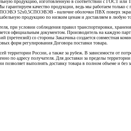
ую продукцию, изготовленную в соответствии с ГОСТ или ТУ,
Мы гарантируем качество продукции, ведь мы работаем только
еля СПОЭВЭ 52х0,5СПОЭВЭВ - наличие оболочки ПВХ поверх э
кабельную продукцию по низким ценам и доставляем в любую то
теля, при условии соблюдения правил транспортировки, хранени
ляется официальным документом. Производитель на каждую парти
й (претензий) со стороны Заказчика создается совместная коми
овых форм регулирования Договора поставки товара.
ей территории России, а также за рубеж. В зависимости от потр
нно по адресу получателя. Для доставки за пределы территории
позволяет выполнять доставку товара в полном объеме и без з