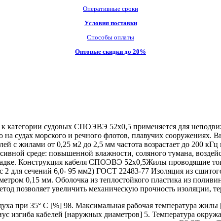
Оперативные сроки
Условия поставки
Способы оплаты
Оптовые скидки до 20%
 к категории судовых СПОЭВЭ 52х0,5 применяется для неподвиж
о на судах морского и речного флотов, плавучих сооружениях. 
белей с жилами от 0,25 м2 до 2,5 мм частота возрастает до 200
ессивной среде: повышенной влажности, соляного тумана, воздей
кладке. Конструкция кабеля СПОЭВЭ 52х0,5Жилы проводящие ток
асс 2 для сечений 6,0- 95 мм2) ГОСТ 22483-77 Изоляция из сшит
тром 0,15 мм. Оболочка из теплостойкого пластика из поливин
етод позволяет увеличить механическую прочность изоляции, те
а при 35° C [%] 98. Максимальная рабочая температура жилы [
иус изгиба кабелей [наружных диаметров] 5. Температура окруж