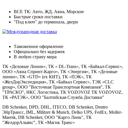
Доставка по России
ВСЕ ТК: Авто, ЖД, Авиа, Морские
Быстрые сроки поставки
"Под ключ" до терминала, двери
Международная доставка
Таможенное оформление
Официально без задержек
В любую страну мира
ТК «Деловые Линии», ТК « DL-Trans», ТК «Байкал-Сервис»,
ООО «Авиа Спринт-Карго», ТК «Энергия», ТК «Деловые
линии», ТК «GTD» (ex КИТ), ТК «ПЭК», ТК
«ЖелДорЭкспедиция», ТК «Байкал Сервис», ТЭК «CLC
group», OOO "Восточная Транспортная Компания", ТК
"ТРАСКО", НКС Логистика, ТК VOZOVOZ ТК VOZOVOZ,
ТК «РАТЭК», ООО "Балтийская Служба Доставки"
DB Schenker, DPD, DHL, ITECO, DB Schenker, Dentro
ЭйрТрансс, IML, Militzer & Munch, Delko UPS, FedEx, Moller-
Maersk, DB Schenker, ООО "Карго Линк", ТК
"ЖелдорАльянс", ТК «Магик Транс»