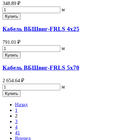
348.89 ₽
м
Купить
Кабель ВБШвнг-FRLS 4х25
791.01 ₽
м
Купить
Кабель ВБШвнг-FRLS 5х70
2 654.64 ₽
м
Купить
Назад
1
2
3
4
41
Вперед