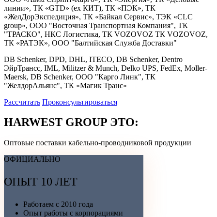
линии», ТК «GTD» (ex КИТ), ТК «ПЭК», ТК
«ЖелДорЭкспедиция», ТК «Байкал Сервис», ТЭК «CLC
group», OOO "Восточная Транспортная Компания", ТК
"ТРАСКО", НКС Логистика, ТК VOZOVOZ ТК VOZOVOZ,
ТК «РАТЭК», ООО "Балтийская Служба Доставки"
DB Schenker, DPD, DHL, ITECO, DB Schenker, Dentro
ЭйрТрансс, IML, Militzer & Munch, Delko UPS, FedEx, Moller-
Maersk, DB Schenker, ООО "Карго Линк", ТК
"ЖелдорАльянс", ТК «Магик Транс»
Рассчитать
Проконсультироваться
HARWEST GROUP ЭТО:
Оптовые поставки кабельно-проводниковой продукции
ОФИЦИАЛЬНО
ОПЫТ 10 ЛЕТ
Работаем с 2010 года
Опыт работы с корпорациями