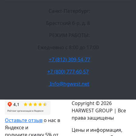
Санкт-Петербург:
Брестский б-р, д. 8
РЕЖИМ РАБОТЫ:
Ежедневно c 8:00 до 17:00
+7 (812) 309-54-77
+7 (800) 777-60-57
Info@hgwest.net
Copyright © 2026
HARWEST GROUP | Все
права защищены
Оставьте отзыв
о нас в
Яндексе и
Цены и информация,
получите скидку 5% от