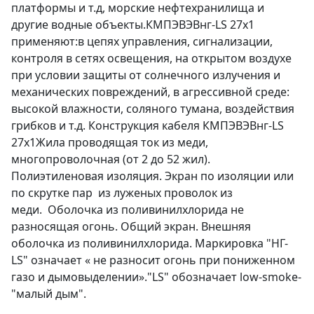
платформы и т.д, морские нефтехранилища и
другие водные объекты.КМПЭВЭВнг-LS 27х1
применяют:в цепях управления, сигнализации,
контроля в сетях освещения, на открытом воздухе
при условии защиты от солнечного излучения и
механических повреждений, в агрессивной среде:
высокой влажности, соляного тумана, воздействия
грибков и т.д. Конструкция кабеля КМПЭВЭВнг-LS
27х1Жила проводящая ток из меди,
многопроволочная (от 2 до 52 жил).
Полиэтиленовая изоляция. Экран по изоляции или
по скрутке пар из луженых проволок из
меди. Оболочка из поливинилхлорида не
разносящая огонь. Общий экран. Внешняя
оболочка из поливинилхлорида. Маркировка "НГ-
LS" означает « не разносит огонь при пониженном
газо и дымовыделении»."LS" обозначает low-smoke-
"малый дым".