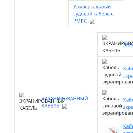
Универсальный
судовой кабель с
РМРС
ЭКР
Каб
экр
ЭКРАНИРОВАННЫЙ
Каб
КАБЕЛЬ
экр
Каб