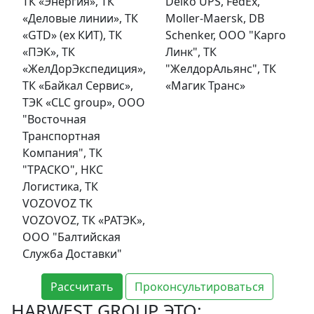
ТК «Энергия», ТК
Delko UPS, FedEx,
«Деловые линии», ТК
Moller-Maersk, DB
«GTD» (ex КИТ), ТК
Schenker, ООО "Карго
«ПЭК», ТК
Линк", ТК
«ЖелДорЭкспедиция»,
"ЖелдорАльянс", ТК
ТК «Байкал Сервис»,
«Магик Транс»
ТЭК «CLC group», OOO
"Восточная
Транспортная
Компания", ТК
"ТРАСКО", НКС
Логистика, ТК
VOZOVOZ ТК
VOZOVOZ, ТК «РАТЭК»,
ООО "Балтийская
Служба Доставки"
Рассчитать
Проконсультироваться
HARWEST GROUP ЭТО: