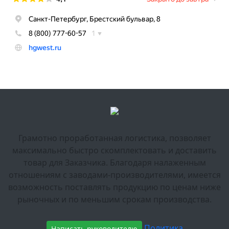
Грамотно проработанная логистика, позволяет
максимально быстро скомплектовать и доставить
товар для Заказчика. Благодаря налаженным
отношениям с заводами-производителями, имеется
возможность поставлять продукцию по ценам ниже
рыночных и по меньшим срокам производства.
Политика
Написать руководителю