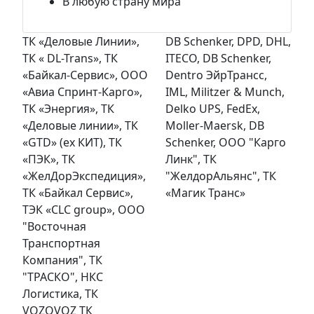
В любую страну мира
ТК «Деловые Линии»,
DB Schenker, DPD, DHL,
ТК « DL-Trans», ТК
ITECO, DB Schenker,
«Байкал-Сервис», ООО
Dentro ЭйрТрансс,
«Авиа Спринт-Карго»,
IML, Militzer & Munch,
ТК «Энергия», ТК
Delko UPS, FedEx,
«Деловые линии», ТК
Moller-Maersk, DB
«GTD» (ex КИТ), ТК
Schenker, ООО "Карго
«ПЭК», ТК
Линк", ТК
«ЖелДорЭкспедиция»,
"ЖелдорАльянс", ТК
ТК «Байкал Сервис»,
«Магик Транс»
ТЭК «CLC group», OOO
"Восточная
Транспортная
Компания", ТК
"ТРАСКО", НКС
Логистика, ТК
VOZOVOZ ТК