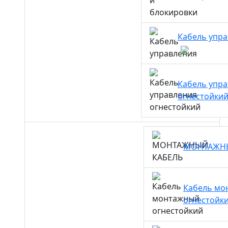
Кабель упр
Кабель упр
огнестойки
МОНТАЖН
Кабель мо
огнестойк