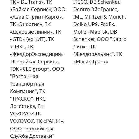
ТК « DL-Trans», ТК
ITECO, DB Schenker,
«Байкал-Сервис», ООО
Dentro ЭйрТрансс,
«Авиа Спринт-Карго»,
IML, Militzer & Munch,
ТК «Энергия», ТК
Delko UPS, FedEx,
«Деловые линии», ТК
Moller-Maersk, DB
«GTD» (ex КИТ), ТК
Schenker, ООО "Карго
«ПЭК», ТК
Линк", ТК
«ЖелДорЭкспедиция»,
"ЖелдорАльянс", ТК
ТК «Байкал Сервис»,
«Магик Транс»
ТЭК «CLC group», OOO
"Восточная
Транспортная
Компания", ТК
"ТРАСКО", НКС
Логистика, ТК
VOZOVOZ ТК
VOZOVOZ, ТК «РАТЭК»,
ООО "Балтийская
Служба Доставки"